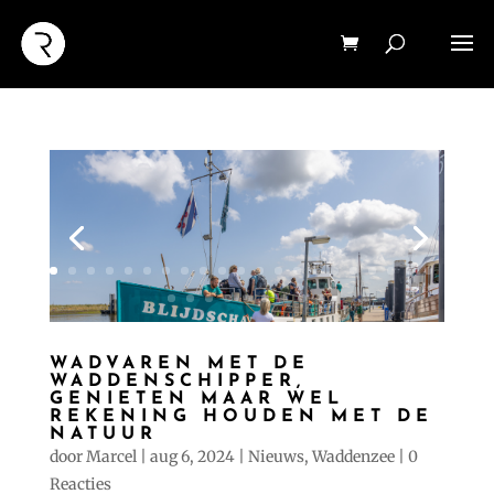
WADVAREN MET DE
WADDENSCHIPPER,
GENIETEN MAAR WEL
REKENING HOUDEN MET DE
NATUUR
door
Marcel
|
aug 6, 2024
|
Nieuws
,
Waddenzee
|
0
Reacties